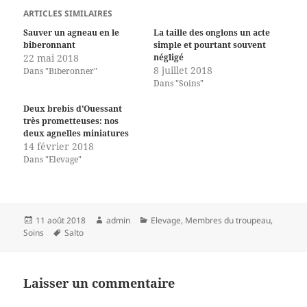
ARTICLES SIMILAIRES
Sauver un agneau en le
La taille des onglons un acte
biberonnant
simple et pourtant souvent
22 mai 2018
négligé
8 juillet 2018
Dans "Biberonner"
Dans "Soins"
Deux brebis d’Ouessant
très prometteuses: nos
deux agnelles miniatures
14 février 2018
Dans "Elevage"
Publié
Auteur
Catégories
11 août 2018
admin
Elevage
,
Membres du troupeau
,
le
Mots-
Soins
Salto
clés
Laisser un commentaire