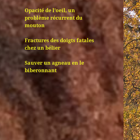
Opacité de l’oeil, un
problème récurrent du
mouton
Fractures des doigts fatales
chez un bélier
Sauver un agneau en le
biberonnant