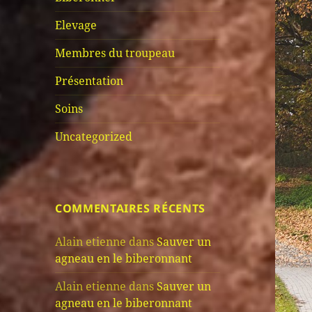
Elevage
Membres du troupeau
Présentation
Soins
Uncategorized
COMMENTAIRES RÉCENTS
Alain etienne
dans
Sauver un
agneau en le biberonnant
Alain etienne
dans
Sauver un
agneau en le biberonnant