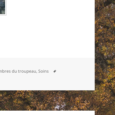
ttaque éclair de vers parasites
Mots-
bres du troupeau
,
Soins
ensable attaque éclair de vers parasites
clés