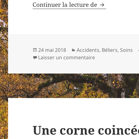
Fractures des 
Continuer la lecture de
Publié
Catégories
24 mai 2018
Accidents
,
Béliers
,
Soins
le
sur Fractures des d
Laisser un commentaire
Une corne coincé