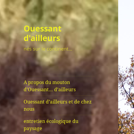
Ouessant
d'ailleurs
nés sur le continent…
A propos du mouton
d’Ouessant… d’ailleurs
Ouessant d’ailleurs et de chez
nous
entretien écologique du
paysage