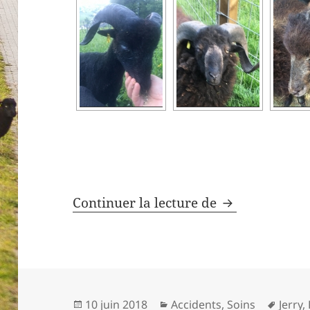
Opacité de l’
Continuer la lecture de
Publié
Catégories
Mots-
10 juin 2018
Accidents
,
Soins
Jerry
,