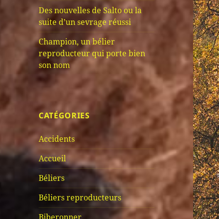
Des nouvelles de Salto ou la
suite d’un sevrage réussi
Champion, un bélier
reproducteur qui porte bien
son nom
CATÉGORIES
Accidents
Accueil
Béliers
Béliers reproducteurs
Biberonner