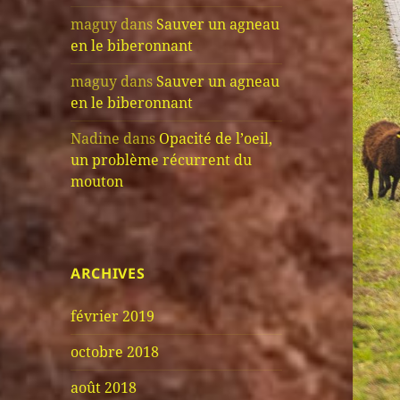
maguy
dans
Sauver un agneau
en le biberonnant
maguy
dans
Sauver un agneau
en le biberonnant
Nadine
dans
Opacité de l’oeil,
un problème récurrent du
mouton
ARCHIVES
février 2019
octobre 2018
août 2018