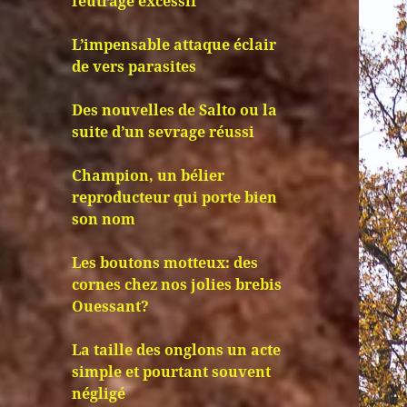
feutrage excessif
L’impensable attaque éclair
de vers parasites
Des nouvelles de Salto ou la
suite d’un sevrage réussi
Champion, un bélier
reproducteur qui porte bien
son nom
Les boutons motteux: des
cornes chez nos jolies brebis
Ouessant?
La taille des onglons un acte
simple et pourtant souvent
négligé