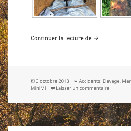
L’impensable a
Continuer la lecture de
Publié
Catégories
3 octobre 2018
Accidents
,
Elevage
,
Mem
le
sur L’imp
MiniMi
Laisser un commentaire