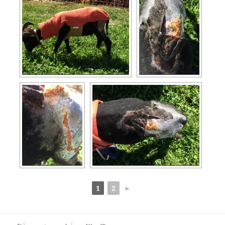
1
2
►