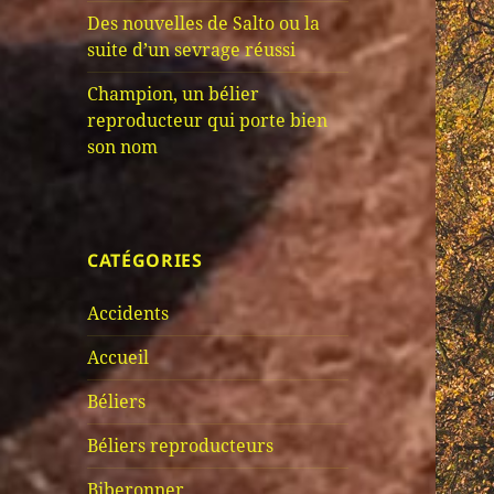
Des nouvelles de Salto ou la
suite d’un sevrage réussi
Champion, un bélier
reproducteur qui porte bien
son nom
CATÉGORIES
Accidents
Accueil
Béliers
Béliers reproducteurs
Biberonner