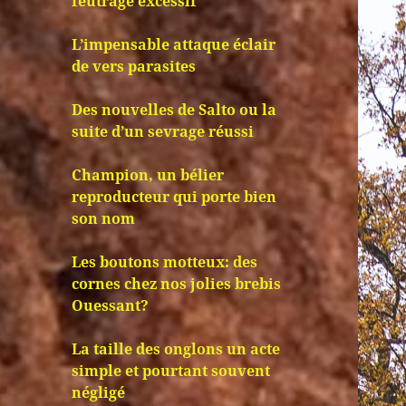
feutrage excessif
L’impensable attaque éclair
de vers parasites
Des nouvelles de Salto ou la
suite d’un sevrage réussi
Champion, un bélier
reproducteur qui porte bien
son nom
Les boutons motteux: des
cornes chez nos jolies brebis
Ouessant?
La taille des onglons un acte
simple et pourtant souvent
négligé