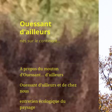
Ouessant
d'ailleurs
nés sur le continent…
A propos du mouton
d’Ouessant… d’ailleurs
Ouessant d’ailleurs et de chez
nous
entretien écologique du
paysage