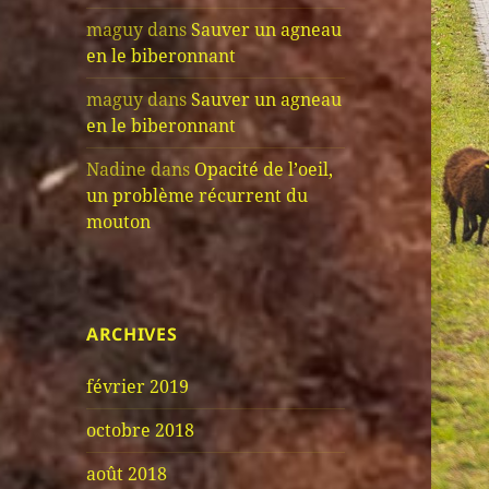
maguy
dans
Sauver un agneau
en le biberonnant
maguy
dans
Sauver un agneau
en le biberonnant
Nadine
dans
Opacité de l’oeil,
un problème récurrent du
mouton
ARCHIVES
février 2019
octobre 2018
août 2018