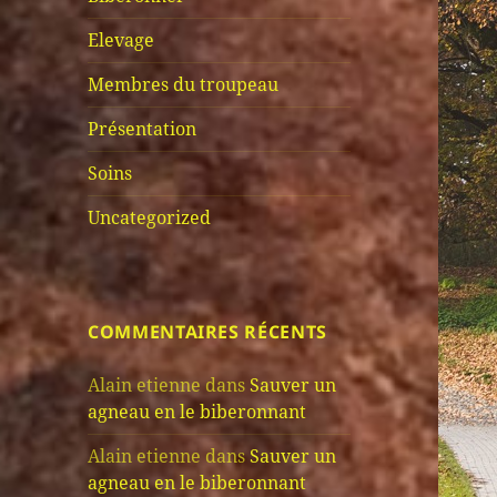
Elevage
Membres du troupeau
Présentation
Soins
Uncategorized
COMMENTAIRES RÉCENTS
Alain etienne
dans
Sauver un
agneau en le biberonnant
Alain etienne
dans
Sauver un
agneau en le biberonnant