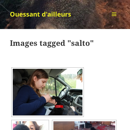
Ouessant d'ailleurs
MENU
ET
WIDGETS
Images tagged "salto"