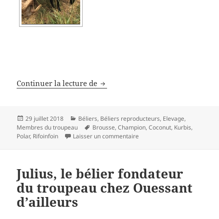
Champion, un bélier reproducteur
Continuer la lecture de
Publié
Catégories
29 juillet 2018
Béliers
,
Béliers reproducteurs
,
Elevage
,
le
Mots-
Membres du troupeau
Brousse
,
Champion
,
Coconut
,
Kurbis
,
clés
sur Champion, un bélier repr
Polar
,
Rifoinfoin
Laisser un commentaire
Julius, le bélier fondateur
du troupeau chez Ouessant
d’ailleurs